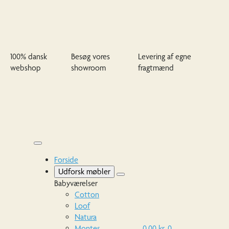
100% dansk
Besøg vores
Levering af egne
webshop
showroom
fragtmænd
Forside
Udforsk møbler
Babyværelser
Cotton
Loof
Natura
Montes
0,00
kr.
0