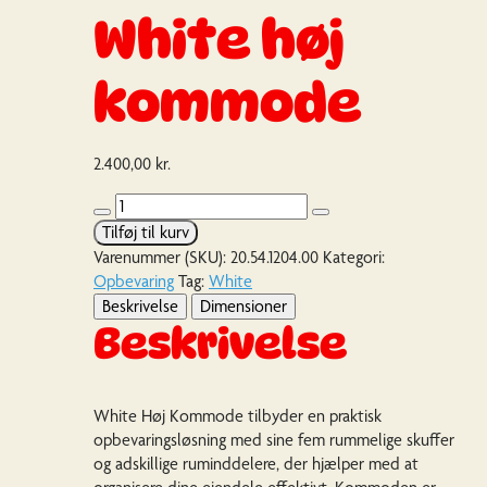
White høj
kommode
2.400,00
kr.
White
høj
Tilføj til kurv
kommode
Varenummer (SKU):
20.54.1204.00
Kategori:
antal
Opbevaring
Tag:
White
Beskrivelse
Dimensioner
Beskrivelse
White Høj Kommode tilbyder en praktisk
opbevaringsløsning med sine fem rummelige skuffer
og adskillige ruminddelere, der hjælper med at