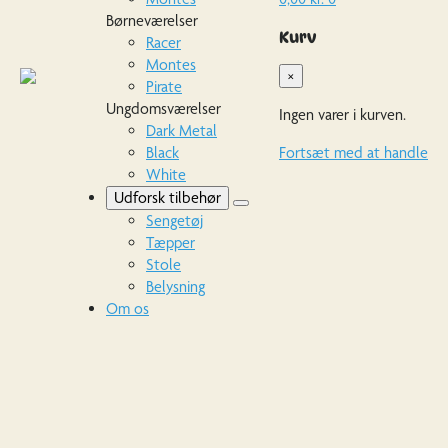
Børneværelser
Kurv
Racer
Montes
×
Pirate
Ungdomsværelser
Ingen varer i kurven.
Dark Metal
Black
Fortsæt med at handle
White
Udforsk tilbehør
Sengetøj
Tæpper
Stole
Belysning
Om os