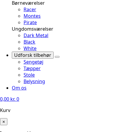
Børneværelser
Racer
Montes
Pirate
Ungdomsværelser
Dark Metal
Black
White
Udforsk tilbehør
Sengetøj
Tæpper
Stole
Belysning
Om os
0,00
kr.
0
Kurv
×