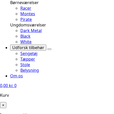
Børneværelser
Racer
Montes
Pirate
Ungdomsværelser
Dark Metal
Black
White
Udforsk tilbehør
Sengetøj
Tæpper
Stole
Belysning
Om os
0,00
kr.
0
Kurv
×