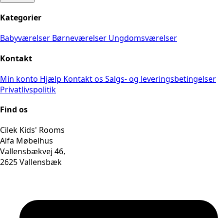
Kategorier
Babyværelser
Børneværelser
Ungdomsværelser
Kontakt
Min konto
Hjælp
Kontakt os
Salgs- og leveringsbetingelser
Privatlivspolitik
Find os
Cilek Kids' Rooms
Alfa Møbelhus
Vallensbækvej 46,
2625 Vallensbæk