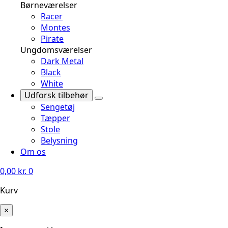
Børneværelser
Racer
Montes
Pirate
Ungdomsværelser
Dark Metal
Black
White
Udforsk tilbehør
Sengetøj
Tæpper
Stole
Belysning
Om os
0,00
kr.
0
Kurv
×