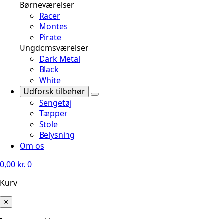
Børneværelser
Racer
Montes
Pirate
Ungdomsværelser
Dark Metal
Black
White
Udforsk tilbehør
Sengetøj
Tæpper
Stole
Belysning
Om os
0,00
kr.
0
Kurv
×