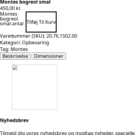
Montes bogreol smal
450,00
kr.
Montes
bogreol
Tilføj Til Kurv
smal antal
Varenummer (SKU):
20.76.1502.00
Kategori:
Opbevaring
Tag:
Montes
Beskrivelse
Dimensioner
Nyhedsbrev
Tilmeld dig vores nyhedsbrev og modtag nyheder, speciell