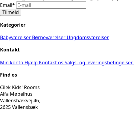
Email
*
Tilmeld
Kategorier
Babyværelser
Børneværelser
Ungdomsværelser
Kontakt
Min konto
Hjælp
Kontakt os
Salgs- og leveringsbetingelser
Find os
Cilek Kids' Rooms
Alfa Møbelhus
Vallensbækvej 46,
2625 Vallensbæk