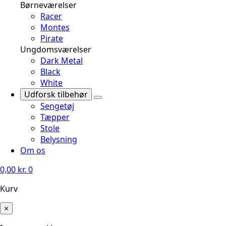
Børneværelser
Racer
Montes
Pirate
Ungdomsværelser
Dark Metal
Black
White
Udforsk tilbehør
Sengetøj
Tæpper
Stole
Belysning
Om os
0,00
kr.
0
Kurv
×