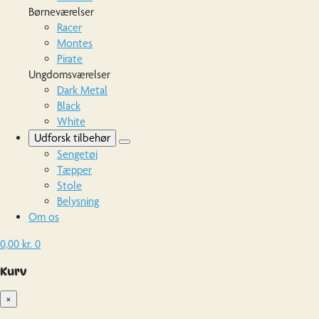
Børneværelser
Racer
Montes
Pirate
Ungdomsværelser
Dark Metal
Black
White
Udforsk tilbehør
Sengetøj
Tæpper
Stole
Belysning
Om os
0,00
kr.
0
Kurv
×