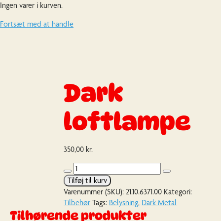
Ingen varer i kurven.
Fortsæt med at handle
Dark
loftlampe
350,00
kr.
Dark
loftlampe
Tilføj til kurv
antal
Varenummer (SKU):
21.10.6371.00
Kategori:
Tilbehør
Tags:
Belysning
,
Dark Metal
Tilhørende produkter