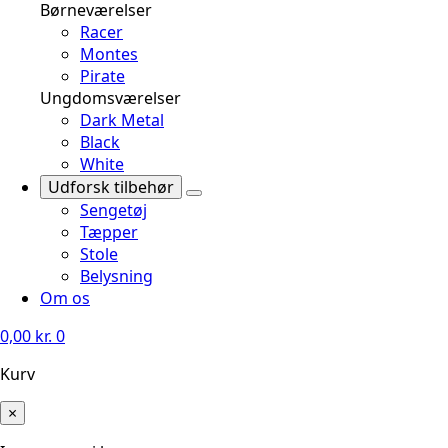
Børneværelser
Racer
Montes
Pirate
Ungdomsværelser
Dark Metal
Black
White
Udforsk tilbehør
Sengetøj
Tæpper
Stole
Belysning
Om os
0,00
kr.
0
Kurv
×