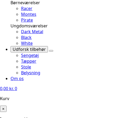
Børneværelser
Racer
Montes
Pirate
Ungdomsværelser
Dark Metal
Black
White
Udforsk tilbehør
Sengetøj
Tæpper
Stole
Belysning
Om os
0,00
kr.
0
Kurv
×