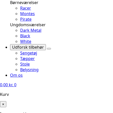
Børneværelser
Racer
Montes
Pirate
Ungdomsværelser
Dark Metal
Black
White
Udforsk tilbehør
Sengetøj
Tæpper
Stole
Belysning
Om os
0,00
kr.
0
Kurv
×