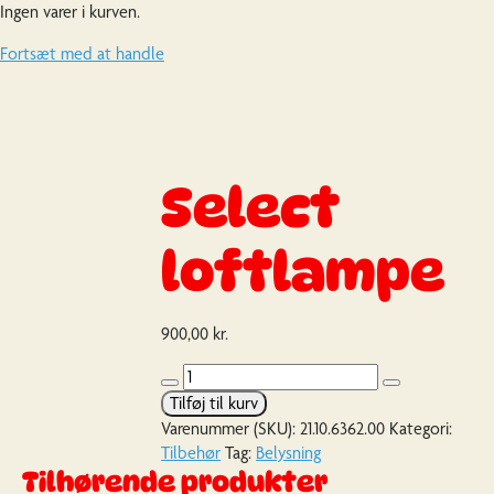
Ingen varer i kurven.
Fortsæt med at handle
Select
loftlampe
900,00
kr.
Select
loftlampe
Tilføj til kurv
antal
Varenummer (SKU):
21.10.6362.00
Kategori:
Tilbehør
Tag:
Belysning
Tilhørende produkter