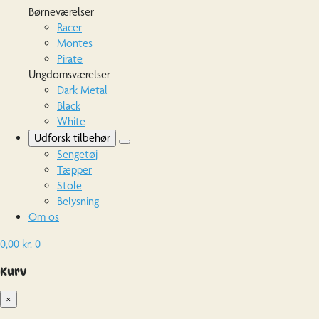
Børneværelser
Racer
Montes
Pirate
Ungdomsværelser
Dark Metal
Black
White
Udforsk tilbehør
Sengetøj
Tæpper
Stole
Belysning
Om os
0,00
kr.
0
Kurv
×