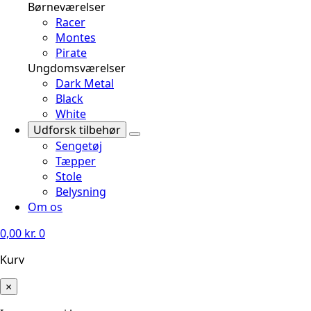
Børneværelser
Racer
Montes
Pirate
Ungdomsværelser
Dark Metal
Black
White
Udforsk tilbehør
Sengetøj
Tæpper
Stole
Belysning
Om os
0,00
kr.
0
Kurv
×