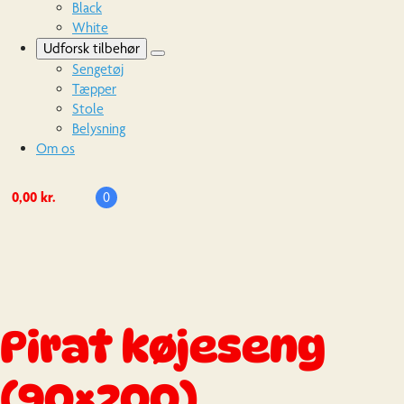
Black
White
Udforsk tilbehør
Sengetøj
Tæpper
Stole
Belysning
Om os
0,00
kr.
0
Pirat køjeseng
(90×200)