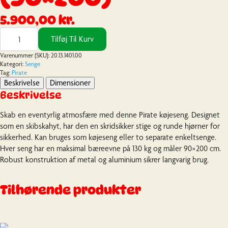
5.900,00
kr.
Pirat
køjeseng
Tilføj Til Kurv
(90x200)
antal
Varenummer (SKU):
20.13.1401.00
Kategori:
Senge
Tag:
Pirate
Beskrivelse
Dimensioner
Beskrivelse
Skab en eventyrlig atmosfære med denne Pirate køjeseng. Designet
som en skibskahyt, har den en skridsikker stige og runde hjørner for
sikkerhed. Kan bruges som køjeseng eller to separate enkeltsenge.
Hver seng har en maksimal bæreevne på 130 kg og måler 90×200 cm.
Robust konstruktion af metal og aluminium sikrer langvarig brug.
Tilhørende produkter