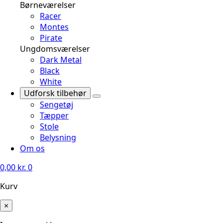
Børneværelser
Racer
Montes
Pirate
Ungdomsværelser
Dark Metal
Black
White
Udforsk tilbehør
Sengetøj
Tæpper
Stole
Belysning
Om os
0,00
kr.
0
Kurv
×