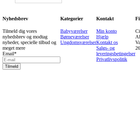
Nyhedsbrev
Kategorier
Kontakt
Fi
Tilmeld dig vores
Babyværelser
Min konto
Ci
nyhedsbrev og modtag
Børneværelser
Hjælp
Al
nyheder, specielle tilbud og
Ungdomsværelser
Kontakt os
Va
meget mere
Salgs- og
26
Email
*
leveringsbetingelser
Privatlivspolitik
Tilmeld